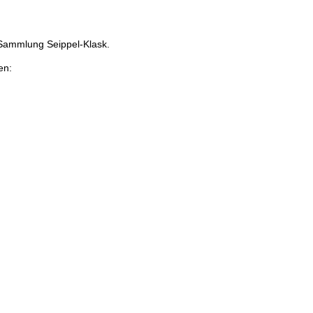
r Sammlung Seippel-Klask.
en: